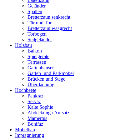
Lattenzaun
Geländer
Spälten
Bretterzaun senkrecht
Tür und Tor
Bretterzaun waagrecht
Torbogen
Seilgeländer
Holzbau
Balkon
Spielgeräte
Terrassen
Gartenhäuser
Garten- und Parkmöbel
Brücken und Stege
Überdachung
Hochbeete
Pankraz
Servaz
Kalte Sophie
Abdeckung / Aufsatz
Mamertus
Bonifaz
Möbelbau
Imprägnierung