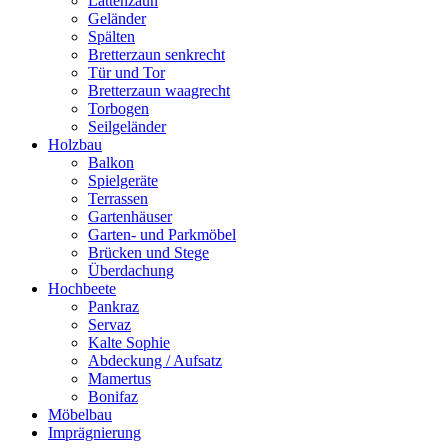
Lattenzaun
Geländer
Spälten
Bretterzaun senkrecht
Tür und Tor
Bretterzaun waagrecht
Torbogen
Seilgeländer
Holzbau
Balkon
Spielgeräte
Terrassen
Gartenhäuser
Garten- und Parkmöbel
Brücken und Stege
Überdachung
Hochbeete
Pankraz
Servaz
Kalte Sophie
Abdeckung / Aufsatz
Mamertus
Bonifaz
Möbelbau
Imprägnierung